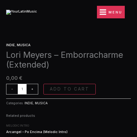
Ir
Emborracharme
al
(Extended)
MENU
contenido
quantity
Lori
INDIE
,
MUSICA
Meyers
Lori Meyers – Emborracharme
-
Emborracharme
(Extended)
(Extended)
quantity
0,00
€
ADD TO CART
-
+
Categories:
INDIE
,
MUSICA
Related products
MELODIC INTRO
Arcangel – Po Encima (Melodic Intro)