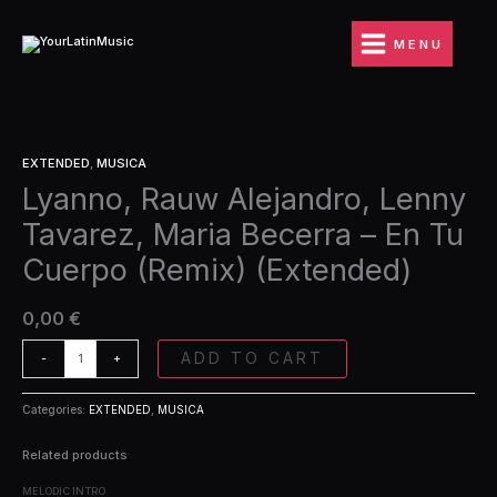
Ir
Lenny
al
Tavarez,
MENU
contenido
Maria
Becerra
-
En
Lyanno,
Tu
EXTENDED
,
MUSICA
Rauw
Cuerpo
Lyanno, Rauw Alejandro, Lenny
Alejandro,
(Remix)
Lenny
(Extended)
Tavarez, Maria Becerra – En Tu
Tavarez,
quantity
Maria
Cuerpo (Remix) (Extended)
Becerra
-
0,00
€
En
Tu
ADD TO CART
-
+
Cuerpo
(Remix)
(Extended)
Categories:
EXTENDED
,
MUSICA
quantity
Related products
MELODIC INTRO