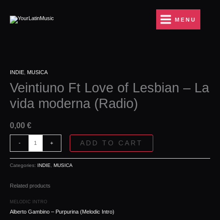
Ir
of
al
Lesbian
MENU
contenido
-
La
vida
moderna
Veintiuno
(Radio)
INDIE
,
MUSICA
Ft
quantity
Veintiuno Ft Love of Lesbian – La
Love
of
vida moderna (Radio)
Lesbian
-
La
0,00
€
vida
moderna
ADD TO CART
-
+
(Radio)
quantity
Categories:
INDIE
,
MUSICA
Related products
MELODIC INTRO
Alberto Gambino – Purpurina (Melodic Intro)