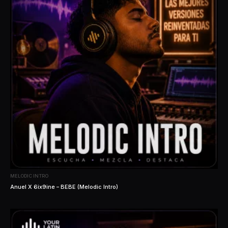
MELODIC INTRO
Anuel X 6ix9ine – BEBE (Melodic Intro)